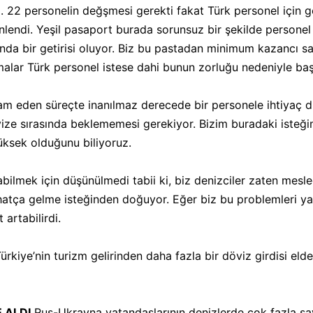
 22 personelin değşmesi gerekti fakat Türk personel için ge
ndi. Yeşil pasaport burada sorunsuz bir şekilde personel te
ında bir getirisi oluyor. Biz bu pastadan minimum kazancı s
alar Türk personel istese dahi bunun zorluğu nedeniyle baş
m eden süreçte inanılmaz derecede bir personele ihtiyaç 
ize sırasında beklememesi gerekiyor. Bizim buradaki isteğ
yüksek olduğunu biliyoruz.
kabilmek için düşünülmedi tabii ki, biz denizciler zaten mes
hatça gelme isteğinden doğuyor. Eğer biz bu problemleri ya
 artabilirdi.
ürkiye’nin turizm gelirinden daha fazla bir döviz girdisi el
 ALDI
Rus-Ukrayna vatandaşlarının denizlerde çok fazla s