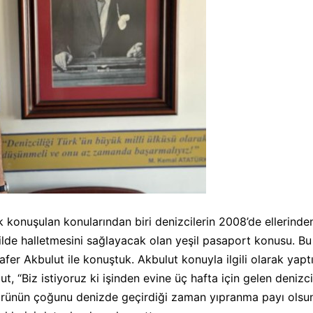
k konuşulan konularından biri denizcilerin 2008’de ellerind
şekilde halletmesini sağlayacak olan yeşil pasaport konusu. B
er Akbulut ile konuştuk. Akbulut konuyla ilgili olarak yaptık
, “Biz istiyoruz ki işinden evine üç hafta için gelen denizc
rünün çoğunu denizde geçirdiği zaman yıpranma payı olsun v