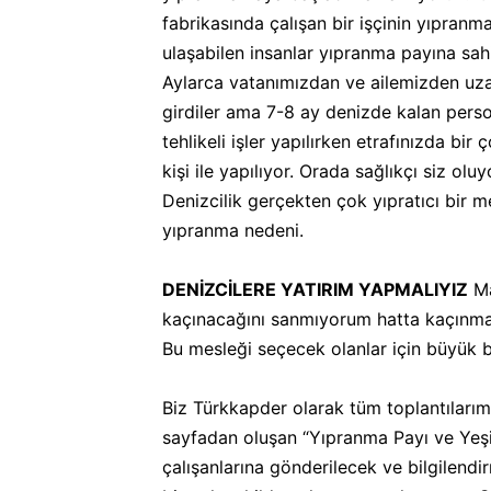
fabrikasında çalışan bir işçinin yıpran
ulaşabilen insanlar yıpranma payına sah
Aylarca vatanımızdan ve ailemizden uza
girdiler ama 7-8 ay denizde kalan perso
tehlikeli işler yapılırken etrafınızda b
kişi ile yapılıyor. Orada sağlıkçı siz o
Denizcilik gerçekten çok yıpratıcı bir m
yıpranma nedeni.
DENİZCİLERE YATIRIM YAPMALIYIZ
Ma
kaçınacağını sanmıyorum hatta kaçınmaya
Bu mesleği seçecek olanlar için büyük b
Biz Türkkapder olarak tüm toplantılarımız
sayfadan oluşan “Yıpranma Payı ve Yeşil 
çalışanlarına gönderilecek ve bilgilendi