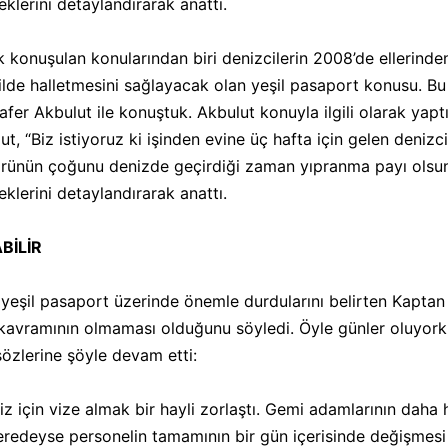
eklerini detaylandırarak anattı.
k konuşulan konularından biri denizcilerin 2008’de ellerind
şekilde halletmesini sağlayacak olan yeşil pasaport konusu. B
er Akbulut ile konuştuk. Akbulut konuyla ilgili olarak yaptık
, “Biz istiyoruz ki işinden evine üç hafta için gelen denizc
rünün çoğunu denizde geçirdiği zaman yıpranma payı olsun v
eklerini detaylandırarak anattı.
BİLİR
le yeşil pasaport üzerinde önemle durdularını belirten Kapta
kavramının olmaması olduğunu söyledi. Öyle günler oluyorki
özlerine şöyle devam etti:
miz için vize almak bir hayli zorlaştı. Gemi adamlarının daha
redeyse personelin tamamının bir gün içerisinde değişmesi 