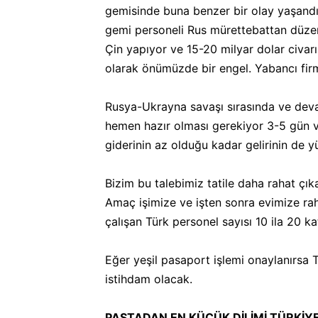
gemisinde buna benzer bir olay yaşandı.
gemi personeli Rus mürettebattan düzenle
Çin yapıyor ve 15-20 milyar dolar civar
olarak önümüzde bir engel. Yabancı firm
Rusya-Ukrayna savaşı sırasında ve deva
hemen hazır olması gerekiyor 3-5 gün v
giderinin az olduğu kadar gelirinin de 
Bizim bu talebimiz tatile daha rahat çı
Amaç işimize ve işten sonra evimize ra
çalışan Türk personel sayısı 10 ila 20 kat
Eğer yeşil pasaport işlemi onaylanırsa T
istihdam olacak.
PASTADAN EN KÜÇÜK DİLİMİ TÜRKİYE