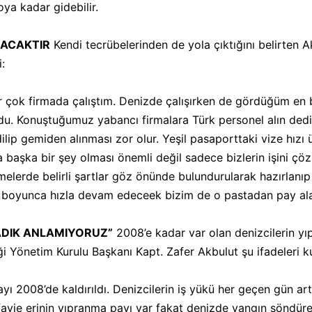
ya kadar gidebilir.
IYACAKTIR
Kendi tecrübelerinden de yola çıktığını belirten Ak
:
r çok firmada çalıştım. Denizde çalışırken de gördüğüm en 
du. Konuştuğumuz yabancı firmalara Türk personel alın dedi
lip gemiden alınması zor olur. Yeşil pasaporttaki vize hızı ü
ya başka bir şey olması önemli değil sadece bizlerin işini çö
rde belirli şartlar göz önünde bulundurularak hazırlanıp yap
 boyunca hızla devam edeceek bizim de o pastadan pay alab
ADIK ANLAMIYORUZ”
2008’e kadar var olan denizcilerin yı
 Yönetim Kurulu Başkanı Kapt. Zafer Akbulut şu ifadeleri ku
ayı 2008’de kaldırıldı. Denizcilerin iş yükü her geçen gün a
ayie erinin yıpranma payı var fakat denizde yangın söndür