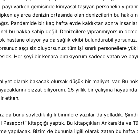
ma payı varken gemisinde kimyasal taşıyan personelin yıpran
ipken aylarca denizin ortasında olan denizcilerin bu hakkı n
ğız. Pandemide bir kaç hafta evde kaldıktan sonra insanları
nel bu hakka sahip değil. Denizcilere yıpranmıyorsun demek 
ir çok hastane oluyor ya da sağlık ekibi bulundurabiliyorsun
luyorsunuz aşçı siz oluyorsunuz tüm işi sınırlı personellere 
eslek. Her şeyi bir kenara bırakıyorum sadece vatan ve bayr
liyet olarak bakacak olursak düşük bir maliyeti var. Bu no
caklarını bizzat biliyorum. 25 yıllık bir çalışma hayatında
ir etken.
 da bunu söyledik ilgili birimlere yazılar da yolladık. Şimdi
Pasaport” kitapçığı yaptık. Bu kitapçıkları Ankara’da ve Türk
rme yapılacak. Bizim de bununla ilgili olarak zaten bu hafta