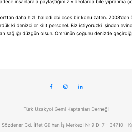
Sadece insanlarala paylaştığımız videolarda bile yıpranma ço
rttan daha hızlı halledilebilecek bir konu zaten. 2008’den 
rdük ki denizciler kilit personel. Biz istiyoruzki işinden evi
aman sağlığı düzgün olsun. Ömrünün çoğunu denizde geçirdiğ
Türk Uzakyol Gemi Kaptanları Derneği
Sözdener Cd. İffet Gülhan İş Merkezi N: 9 D: 7 - 34710 - K