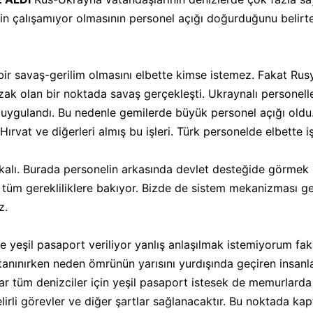
rin çalışamıyor olmasının personel açığı doğurduğunu belir
r savaş-gerilim olmasını elbette kimse istemez. Fakat Ru
k olan bir noktada savaş gerçekleşti. Ukraynalı personelleri
 uygulandı. Bu nedenle gemilerde büyük personel açığı oldu.
vat ve diğerleri almış bu işleri. Türk personelde elbette iş
akalı. Burada personelin arkasında devlet desteğide görmek i
 tüm gerekliliklere bakıyor. Bizde de sistem mekanizması ge
z.
e yeşil pasaport veriliyor yanlış anlaşılmak istemiyorum fa
tanınırken neden ömrünün yarısını yurdışında geçiren insan
 tüm denizciler için yeşil pasaport istesek de memurlarda 
 belirli görevler ve diğer şartlar sağlanacaktır. Bu noktada k