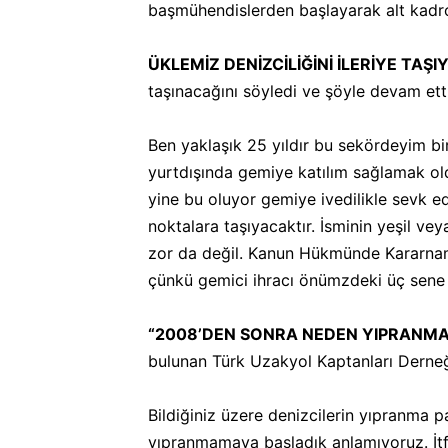
başmühendislerden başlayarak alt kadro
ÜKLEMİZ DENİZCİLİĞİNİ İLERİYE TAŞ
taşınacağını söyledi ve şöyle devam etti
Ben yaklaşık 25 yıldır bu sekördeyim bi
yurtdışında gemiye katılım sağlamak ol
yine bu oluyor gemiye ivedilikle sevk edi
noktalara taşıyacaktır. İsminin yeşil ve
zor da değil. Kanun Hükmünde Kararnamele
çünkü gemici ihracı önümzdeki üç sene
“2008’DEN SONRA NEDEN YIPRANM
bulunan Türk Uzakyol Kaptanları Derneği
Bildiğiniz üzere denizcilerin yıpranma p
yıpranmamaya başladık anlamıyoruz. İtf